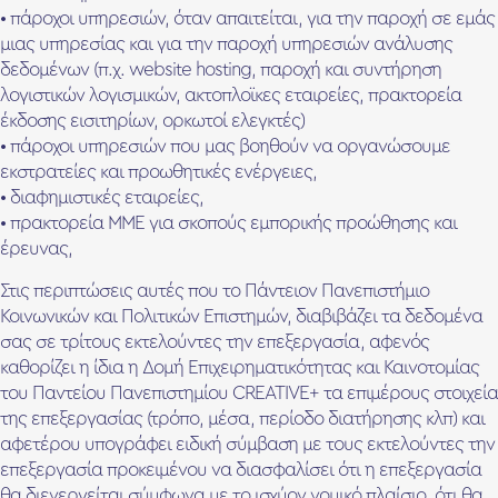
• πάροχοι υπηρεσιών, όταν απαιτείται, για την παροχή σε εμάς
μιας υπηρεσίας και για την παροχή υπηρεσιών ανάλυσης
δεδομένων (π.χ. website hosting, παροχή και συντήρηση
λογιστικών λογισμικών, ακτοπλοϊκες εταιρείες, πρακτορεία
έκδοσης εισιτηρίων, ορκωτοί ελεγκτές)
• πάροχοι υπηρεσιών που μας βοηθούν να οργανώσουμε
εκστρατείες και προωθητικές ενέργειες,
• διαφημιστικές εταιρείες,
• πρακτορεία ΜΜΕ για σκοπούς εμπορικής προώθησης και
έρευνας,
Στις περιπτώσεις αυτές που το Πάντειον Πανεπιστήμιο
Κοινωνικών και Πολιτικών Επιστημών, διαβιβάζει τα δεδομένα
σας σε τρίτους εκτελούντες την επεξεργασία, αφενός
καθορίζει η ίδια η Δομή Επιχειρηματικότητας και Καινοτομίας
του Παντείου Πανεπιστημίου CREATIVE+ τα επιμέρους στοιχεία
της επεξεργασίας (τρόπο, μέσα, περίοδο διατήρησης κλπ) και
αφετέρου υπογράφει ειδική σύμβαση με τους εκτελούντες την
επεξεργασία προκειμένου να διασφαλίσει ότι η επεξεργασία
θα διενεργείται σύμφωνα με το ισχύον νομικό πλαίσιο, ότι θα