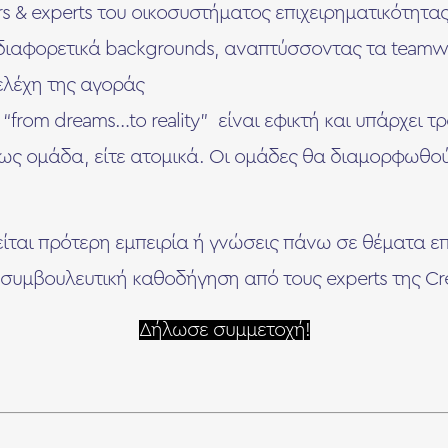
rs & experts του οικοσυστήματος επιχειρηματικότητας
ιαφορετικά backgrounds, αναπτύσσοντας τα teamwor
ελέχη της αγοράς
“from dreams…to reality” είναι εφικτή και υπάρχει 
 ως ομάδα, είτε ατομικά. Οι ομάδες θα διαμορφωθού
είται πρότερη εμπειρία ή γνώσεις πάνω σε θέματα επ
συμβουλευτική καθοδήγηση από τους experts της Cre
Δήλωσε συμμετοχή!